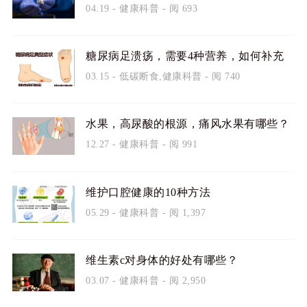
04.19
-
健康科普
- 阅 693
糖尿病足溃疡，需要4种营养，如何补充
03.15
-
低碳断食
,
健康科普
- 阅 740
水果，高尿酸的根源，痛风水果有哪些？
12.27
-
健康科普
- 阅 991
维护口腔健康的10种方法
05.29
-
健康科普
- 阅 1,397
维生素c对身体的好处有哪些？
03.07
-
健康科普
- 阅 2,950