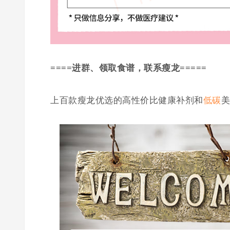
====进群、领取食谱，联系瘦龙=====
上百款瘦龙优选的高性价比健康补剂和
低碳
美