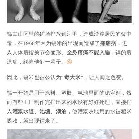
镉由山区里的矿场排放到河里，造成沿岸居民的镉中
毒，在1968年因为镉米的出现而造成了
痛痛病
，进
入人体后指关节会变形、
全身疼痛不能入睡，
镉的后
遗症，纠缠他们一辈子。
④
因此，镉米也被公认为
“毒大米”
，让人闻之色变。
镉一开始是用于涂料、塑胶、电池里面的稳定剂，然
而有些工厂制作完排出来的水没有好好处理，直接排
入
灌溉水道、池塘、湖泊，
使灌溉农地用的水被稻米
吸收，就出现镉米了。