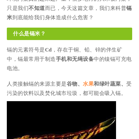
只是我们
不知道
而已，今天这篇文章，我们来科普
镉
米
到底能给我们身体造成什么危害？
什么是镉米？
镉的元素符号是
Cd
，存在于铜、铅、锌的伴生矿
中，镉最常用于制造
手机和无绳设备
中的镍镉可充电
电池。
人类接触镉的来源主要是
谷物、
水果
和绿叶蔬菜、
受
污染的饮料以及焚化城市垃圾，都可能会吸入镉。