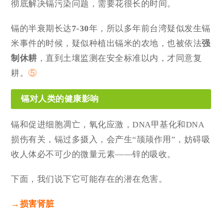
彻底解决镉污染问题，需要花很长的时间。
镉的半衰期长达
7-30
年，所以多年前台湾疑似发生镉
米事件的时候，疑似种植出镉米的农地，也被依法
强
制休耕
，直到土壤监测在安全标准以内，才同意复
耕。
⑤
镉对人类的健康影响
镉和促进细胞凋亡，氧化应激，DNA甲基化和DNA
损伤有关，镉过多摄入，会产生“颉颃作用”，妨碍吸
收人体必不可少的微量元素——锌的吸收。
下面，我们说下它可能存在的潜在危害。
→损害肾脏