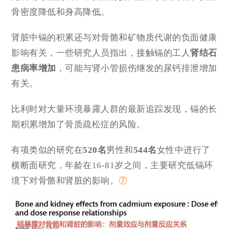
骨密度降低和身高降低。
肾脏中镉的积累还与对骨骼和矿物质代谢的负面健康
影响有关，一些研究人员指出，接触镉的工人
肾结石
患病率增加
，可能与肾小管损伤继发的尿钙排泄增加
有关。
比利时对大量环境暴露人群的最新追踪发现，镉的长
期积累增加了骨质疏松症的风险。
有项类似的研究在
520名
男性和
544名
女性中进行了
横断面研究，年龄在16-81岁之间，主要研究低镉环
境下对骨骼和肾脏的影响。
⑦