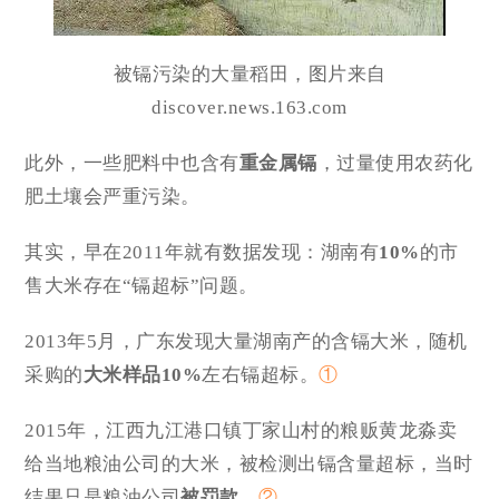
被镉污染的大量稻田，图片来自
discover.news.163.com
此外，一些肥料中也含有
重金属镉
，过量使用农药化
肥土壤会严重污染。
其实，早在2011年就有数据发现：湖南有
10%
的市
售大米存在“镉超标”问题。
2013年5月，广东发现大量湖南产的含镉大米，随机
采购的
大米样品10%
左右镉超标。
①
2015年，江西九江港口镇丁家山村的粮贩黄龙淼卖
给当地粮油公司的大米，被检测出镉含量超标，当时
结果只是粮油公司
被罚款
。
②