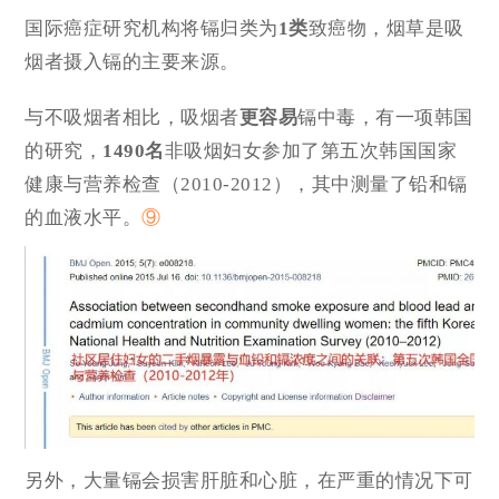
国际癌症研究机构将镉归类为
1类
致癌物，烟草是吸
烟者摄入镉的主要来源。
与不吸烟者相比，吸烟者
更容易
镉中毒，有一项韩国
的研究，
1490名
非吸烟妇女参加了第五次韩国国家
健康与营养检查（2010-2012），其中测量了铅和镉
的血液水平。
⑨
另外，大量镉会损害肝脏和心脏，在严重的情况下可