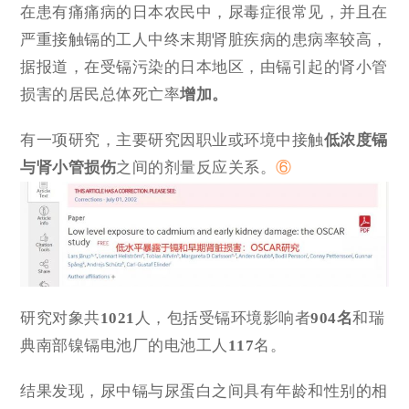
在患有痛痛病的日本农民中，尿毒症很常见，并且在
严重接触镉的工人中终末期肾脏疾病的患病率较高，
据报道，在受镉污染的日本地区，由镉引起的肾小管
损害的居民总体死亡率
增加。
有一项研究，主要研究因职业或环境中接触
低浓度镉
与肾小管损伤
之间的剂量反应关系。
⑥
研究对象共
1021
人，包括受镉环境影响者
904名
和瑞
典南部镍镉电池厂的电池工人
117
名。
结果发现，尿中镉与尿蛋白之间具有年龄和性别的相