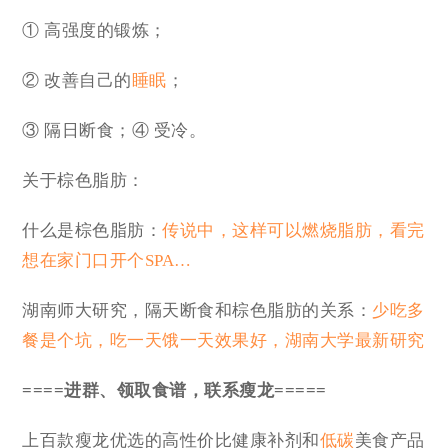
① 高强度的锻炼；
② 改善自己的
睡眠
；
③ 隔日断食；④ 受冷。
关于棕色脂肪：
什么是棕色脂肪：
传说中，这样可以燃烧脂肪，看完
想在家门口开个SPA…
湖南师大研究，隔天断食和棕色脂肪的关系：
少吃多
餐是个坑，吃一天饿一天效果好，湖南大学最新研究
====进群、领取食谱，联系瘦龙=====
上百款瘦龙优选的高性价比健康补剂和
低碳
美食产品