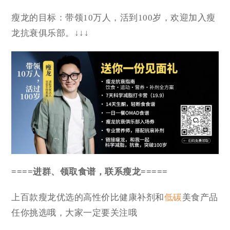
瘦龙的目标：带领10万人，活到100岁，欢迎加入瘦
龙抗衰俱乐部。↓↓↓
====进群、领取食谱，联系瘦龙=====
上百款瘦龙优选的高性价比健康补剂和
低碳
美食产品
任你挑选哦，大家一定要关注哦