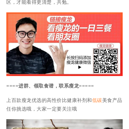
区，才能看得更清楚，共勉。
====进群、领取食谱，联系瘦龙=====
上百款瘦龙优选的高性价比健康补剂和
低碳
美食产品
任你挑选哦，大家一定要关注哦