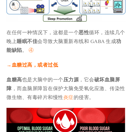
在任何一种情况下，这都是一个
恶性
循环，连续几个
晚上
睡眠不佳
会导致大脑重新布线和 GABA 生成
功
能缺陷
。
④
→
血糖过高，或者过低
血糖高
也是大脑中的一个
压力源
，它会
破坏血脑屏
障
，而血脑屏障旨在保护大脑免受氧化应激、传染性
微生物、有毒碎片和慢性
炎症
的侵害。