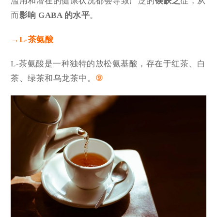
滥用和潜在的健康状况都会导致广泛的
镁缺乏
症，从
而
影响 GABA 的水平
。
→
L
-茶氨酸
L-茶氨酸是一种独特的放松氨基酸，存在于红茶、白
茶、绿茶和乌龙茶中。
⑨