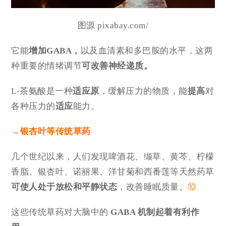
图源 pixabay.com/
它能
增加GABA，
以及血清素和多巴胺的水平，这两
种重要的情绪调节
可改善神经递质。
L-茶氨酸是一种
适应原
，缓解压力的物质，能
提高
对
各种压力的
适应
能力。
→银杏叶等
传统草药
几个世纪以来，人们发现啤酒花、缬草、黄芩、柠檬
香脂、银杏叶、诺丽果、洋甘菊和西番莲等天然药草
可使人处于放松和平静状态
，改善睡眠质量。
⑩
这些传统草药对大脑中的
GABA 机制起着有利作