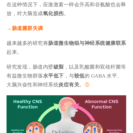
在这种情况下，应激激素一样会升高和谷氨酸也会释
放，对大脑造成
氧化损伤
。
→
肠道菌群失调
越来越多的研究将
肠道微生物组与神经系统健康联系
起来。
研究发现，肠道内壁
破裂
，以及乳酸菌和双歧杆菌等
有益微生物群落
水平低下
，与
较低
的 GABA 水平、
大脑兴奋性和神经系统
炎症有关
。
⑤