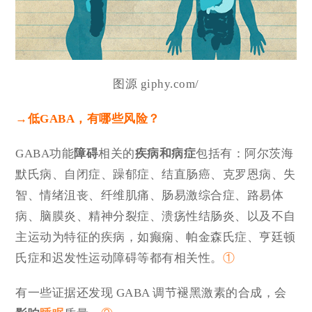
图源 giphy.com/
→
低GABA，有哪些风险？
GABA功能
障碍
相关的
疾病和病症
包括有：阿尔茨海
默氏病、自闭症、躁郁症、结直肠癌、克罗恩病、失
智、情绪沮丧、纤维肌痛、肠易激综合症、路易体
病、脑膜炎、精神分裂症、溃疡性结肠炎、以及不自
主运动为特征的疾病，如癫痫、帕金森氏症、亨廷顿
氏症和迟发性运动障碍等都有相关性。
①
有一些证据还发现 GABA 调节褪黑激素的合成，会