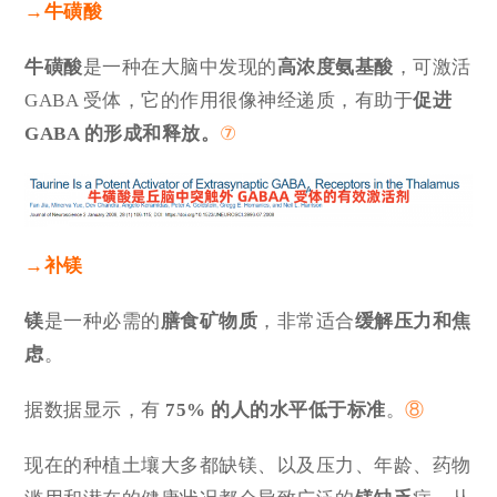
→
牛磺酸
牛磺酸
是一种在大脑中发现的
高浓度氨基酸
，可激活
GABA 受体，它的作用很像神经递质，有助于
促进
GABA 的形成和释放。
⑦
→
补镁
镁
是一种必需的
膳食矿物质
，非常适合
缓解压力和焦
虑
。
据数据显示，有
75% 的人的水平低于标准
。
⑧
现在的种植土壤大多都缺镁、以及压力、年龄、药物