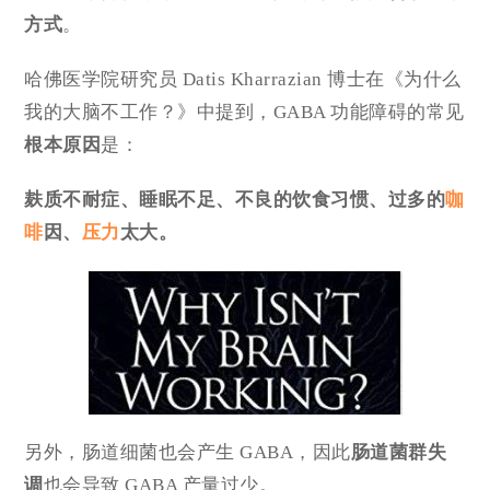
方式
。
哈佛医学院研究员 Datis Kharrazian 博士在《为什么
我的大脑不工作？》中提到，GABA 功能障碍的常见
根本原因
是：
麸质不耐症、睡眠不足、不良的饮食习惯、过多的
咖
啡
因、
压力
太大。
另外，肠道细菌也会产生 GABA，因此
肠道菌群失
调
也会导致 GABA 产量过少。