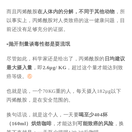
而且丙烯酰胺
在人体内的分解
，不同于其他动物
，所
以事实上，丙烯酰胺对人类致癌的这一健康问题，目
前还没有足够充分的证据。
▪抛开剂量谈毒性都是耍流氓
尽管如此，科学家还是给出了，丙烯酰胺的
日均建议
最大摄入量
，即
2.6μg/ KG
，超过这个量才能达到致
癌等级。
⑥
也就是说，一个70KG重的人，每天摄入182μg以下
丙烯酰胺，是在安全范围的。
换句话说，就是这个人，一天要
喝至少404杯
（160ml）烘焙咖啡
，才能达到
可能致癌的风险
，换