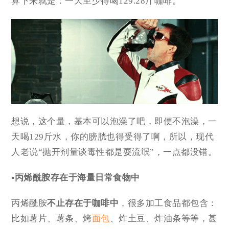
算下来就是：一天至少得喝129.28斤咖啡。
想说，这个量，基本可以泡澡了吧，即便不泡澡，一
天喝129斤水，你的膀胱也得受得了啊，所以，现代
人老说“抛开剂量谈毒性都是耍流氓”，一点都没错。
▪丙烯酰胺存在于海量日常食物中
丙烯酰胺
不止存在于咖啡中
，很多加工食品都包含：
比如薯片、薯条、烤
面包
、炸土豆、炸油条等等，甚