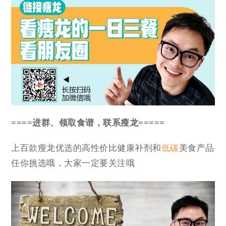
====进群、领取食谱，联系瘦龙=====
上百款瘦龙优选的高性价比健康补剂和
低碳
美食产品
任你挑选哦，大家一定要关注哦