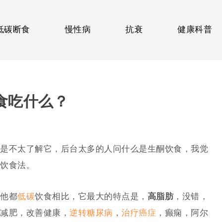
低碳断食
慢性病
抗衰
健康科普
食吃什么？
是不太了解它，后台太多的人问什么是生酮饮食，我觉
饮食法。
他都
低碳
饮食相比，它最大的特点是，
高脂肪
，没错，
减肥，改善健康，
逆转糖尿病
，
治疗癌症
，癫痫，阿尔