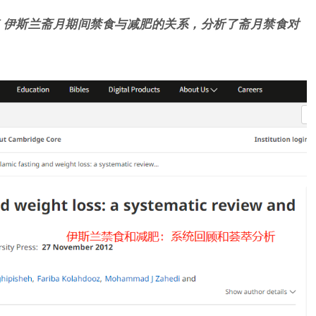
了
伊斯兰斋月期间禁食与减肥的关系，分析了斋月禁食
对