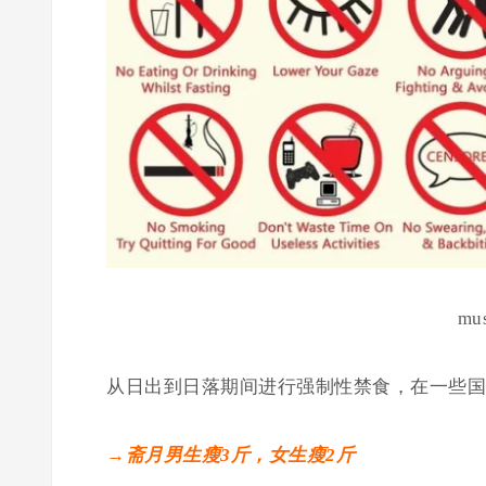
mu
从日出到日落期间进行强制性禁食，在一些国
→斋月男生瘦3斤，女生瘦2斤