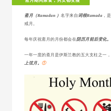
斋月期间禁食，男女都变瘦
斋月（Ramadan ）
名字来自
词根Ramada
，是
戒月。
每年庆祝斋月的月份都会在
阴历月前后变化。
一年一度的斋月是伊斯兰教的五大支柱之一，
上弦月。
①