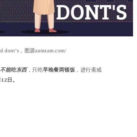
and dont’s，图源zamzam.com/
不能吃东西
，只吃
早晚餐两顿饭
，进行斋戒
月12日。