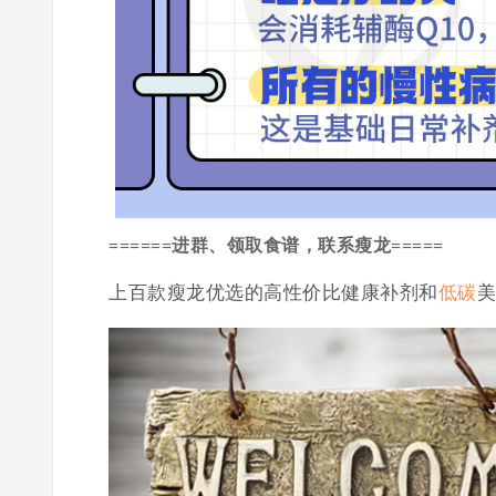
======进群、领取食谱，联系瘦龙=====
上百款瘦龙优选的高性价比健康补剂和
低碳
美