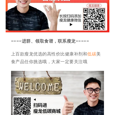
====进群、领取食谱，联系瘦龙=====
上百款瘦龙优选的高性价比健康补剂和
低碳
美
食产品任你挑选哦，大家一定要关注哦