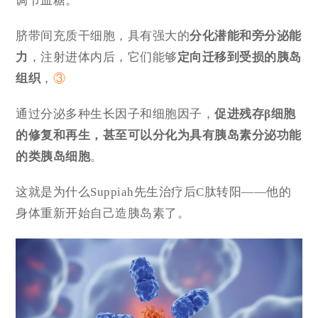
调节血糖。
脐带间充质干细胞，具有强大的
分化潜能和旁分泌能
力
，注射进体内后，它们能够
定向迁移到受损的胰岛
组织
，
③
通过分泌多种生长因子和细胞因子，
促进残存β细胞
的修复和再生，甚至可以分化为具有胰岛素分泌功能
的类胰岛细胞
。
这就是为什么Suppiah先生治疗后C肽转阳——他的
身体重新开始自己造胰岛素了。