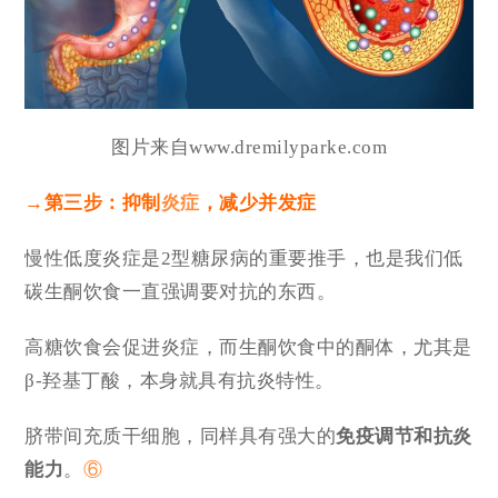
图片来自www.dremilyparke.com
→
第三步：抑制
炎症
，减少并发症
慢性低度炎症是2型糖尿病的重要推手，也是我们低
碳生酮饮食一直强调要对抗的东西。
高糖饮食会促进炎症，而生酮饮食中的酮体，尤其是
β-羟基丁酸，本身就具有抗炎特性。
脐带间充质干细胞，同样具有强大的
免疫调节和抗炎
能力
。
⑥