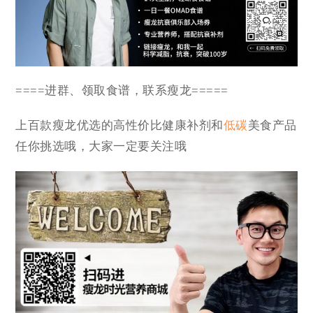
====进群、领取食谱，联系瘦龙=====
上百款瘦龙优选的高性价比健康补剂和
低碳
美食产品
任你挑选哦，大家一定要关注哦