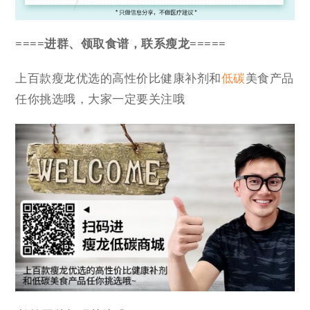
====进群、领取食谱，联系瘦龙=====
上百款瘦龙优选的高性价比健康补剂和
低碳
美食产品
任你挑选哦，大家一定要关注哦