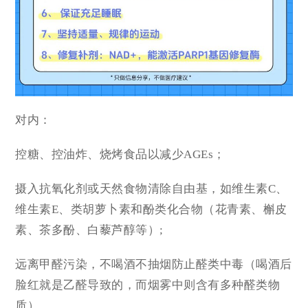
对内：
控糖、控油炸、烧烤食品以减少AGEs；
摄入抗氧化剂或天然食物清除自由基，如维生素C、
维生素E、类胡萝卜素和酚类化合物（花青素、槲皮
素、茶多酚、白藜芦醇等）;
远离甲醛污染，不喝酒不抽烟防止醛类中毒（喝酒后
脸红就是乙醛导致的，而烟雾中则含有多种醛类物
质）。