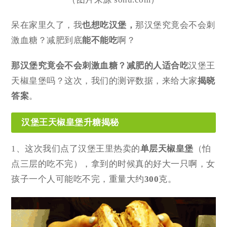
呆在家里久了，我
也想吃汉堡，
那汉堡究竟会不会刺
激血糖？减肥到底
能不能吃
啊？
那汉堡究竟会不会刺激血糖？减肥的人适合吃
汉堡王
天椒皇堡吗？这次，我们的测评数据，来给大家
揭晓
答案
。
汉堡王天椒皇堡升糖揭秘
1、这次我们点了汉堡王里热卖的
单层天椒皇堡
（怕
点三层的吃不完），拿到的时候真的好大一只啊，女
孩子一个人可能吃不完，重量大约
300
克。