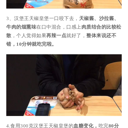
3、汉堡王天椒皇堡一口咬下去，
天椒酱、沙拉酱、
牛肉的烟熏味
在口中混合，口感上
肉质结合的比较松
散
，个人觉得如果
再辣一点
就好了，
整体来说还不
错，10分钟就吃完啦。
4.食用300克汉堡王天椒皇堡的
血糖变化，
吃完
80分