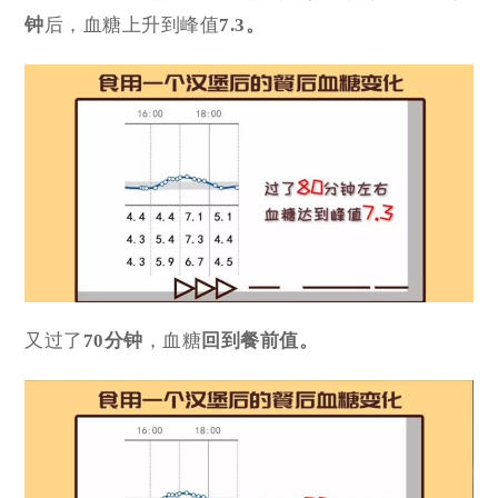
钟
后，血糖上升到峰值
7.3。
又过了
70分钟
，血糖
回到餐前值。