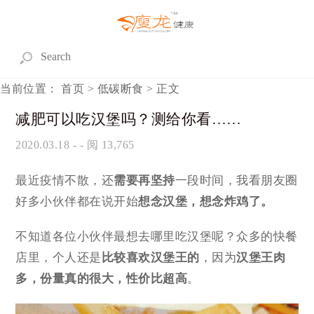
当前位置：
首页
>
低碳断食
> 正文
减肥可以吃汉堡吗？测给你看……
2020.03.18
- - 阅 13,765
最近疫情不散，还
需要再坚持
一段时间，我看朋友圈
好多小伙伴都在说开始
想念汉堡，想念炸鸡了。
不知道各位小伙伴最想去哪里吃汉堡呢？众多的快餐
店里，个人还是
比较喜欢汉堡王的
，因为
汉堡王肉
多，份量真的很大，性价比超高
。