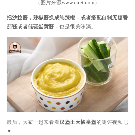
（图片来源www.cnet.com）
把沙拉酱，辣椒酱换成
纯辣椒，或者搭配自制无糖番
茄酱或者低碳蛋黄酱，
也是很美味滴。
最后，大家一起来看看
汉堡王天椒皇堡
的测评视频吧
▼