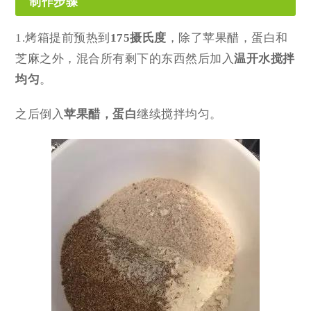
制作步骤
1.烤箱提前预热到
175摄氏度
，除了苹果醋，蛋白和
芝麻之外，混合所有剩下的东西然后加入
温开水搅拌
均匀
。
之后倒入
苹果醋，蛋白
继续搅拌均匀。