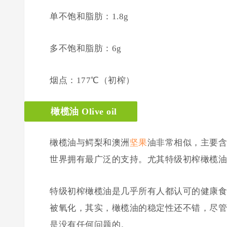
单不饱和脂肪：1.8g
多不饱和脂肪：6g
烟点：177℃（初榨）
橄榄油 Olive oil
橄榄油与鳄梨和澳洲
坚果
油非常相似，主要含
世界拥有最广泛的支持。尤其特级初榨橄榄油
特级初榨橄榄油是几乎所有人都认可的健康食
被氧化，其实，橄榄油的稳定性还不错，尽管
是没有任何问题的。