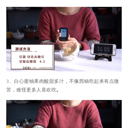
3、白心蜜柚果肉酸甜多汁，不像西柚吃起来有点微
苦，难怪更多人喜欢吃
。