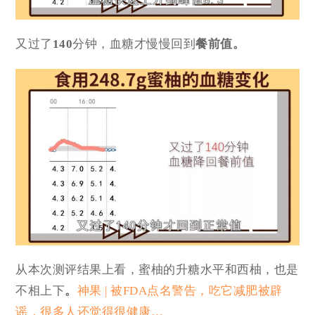
又过了
140
分钟，血糖才慢慢回到
餐前值。
从本次测评结果上看，蜜柚的升糖水平和西柚，也是
不相上下
。
神果 | 被FDA点名警告，吃它减肥被辟
谣，很多人还觉得很健康…