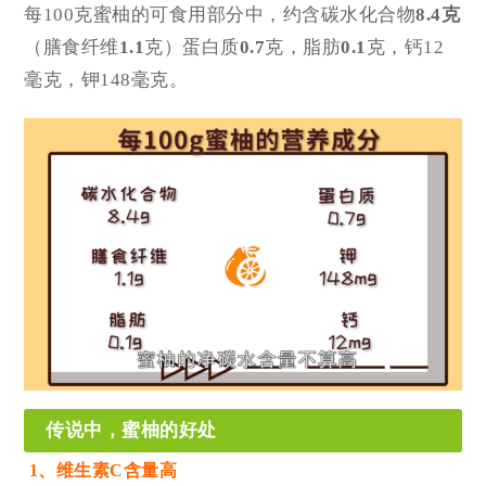
每100克蜜柚的可食用部分中，约含碳水化合物
8.4克
（膳食纤维
1.1
克）蛋白质
0.7
克，脂肪
0.1
克，钙12
毫克，钾148毫克。
传说中，蜜柚的好处
1、维生素C含量高