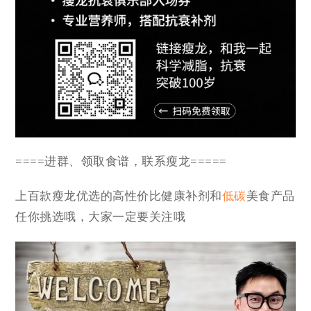
====进群、领取食谱，联系瘦龙=====
上百款瘦龙优选的高性价比健康补剂和
低碳
美食产品
任你挑选哦，大家一定要关注哦