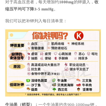
对于高血压患者，每天增加约
1000
mg
的钾摄入，
收
缩压平均可下降3-5 mmHg
。
我们可以把补钾列入每日清单里：
牛油果（鳄梨）：
一个牛油果约含900-1000mg钾，