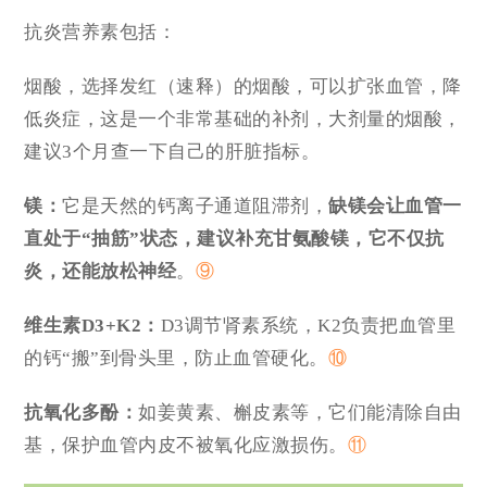
抗炎营养素包括：
烟酸，选择发红（速释）的烟酸，可以扩张血管，降
低炎症，这是一个非常基础的补剂，大剂量的烟酸，
建议3个月查一下自己的肝脏指标。
镁：
它是天然的钙离子通道阻滞剂，
缺镁会让血管一
直处于“抽筋”状态
，
建议补充甘氨酸镁，它不仅抗
炎，还能放松神经
。
⑨
维生素D3+K2：
D3调节肾素系统，K2负责把血管里
的钙“搬”到骨头里，防止血管硬化。
⑩
抗氧化多酚：
如姜黄素、槲皮素等，它们能清除自由
基，保护血管内皮不被氧化应激损伤。
⑪