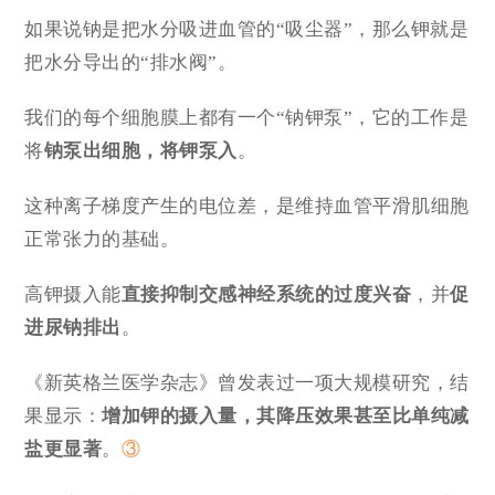
如果说钠是把水分吸进血管的“吸尘器”，那么钾就是
把水分导出的“排水阀”。
我们的每个细胞膜上都有一个“
钠钾泵
”，它的工作是
将
钠泵出细胞，将钾泵入
。
这种离子梯度产生的电位差，是维持血管平滑肌细胞
正常张力的基础。
高钾摄入能
直接抑制交感神经系统的过度兴奋
，并
促
进尿钠排出
。
《新英格兰医学杂志》曾发表过一项大规模研究，结
果显示：
增加钾的摄入量，其降压效果甚至比单纯减
盐更显著
。
③