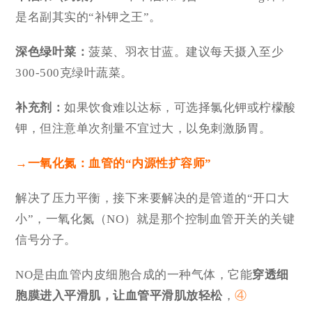
是名副其实的“补钾之王”。
深色绿叶菜：
菠菜、羽衣甘蓝。建议每天摄入至少
300-500克绿叶蔬菜。
补充剂：
如果饮食难以达标，可选择氯化钾或
柠檬酸
钾
，但注意单次剂量不宜过大，以免刺激肠胃。
→
一氧化氮：血管的“内源性扩容师”
解决了压力平衡，接下来要解决的是管道的“开口大
小”，一氧化氮（NO）就是那个控制血管开关的关键
信号分子。
NO是由血管内皮细胞合成的一种气体，它能
穿透细
胞膜进入平滑肌，
让血管平滑肌放轻松
，
④