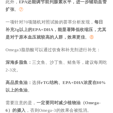
此外，
EPA还能调节前列腺素水平，进一步辅助血管
扩张
。
⑦
一项针对70项随机对照试验的荟萃分析发现，
每日
补充3
g
以上的EPA+DHA，能显著降低收缩压，尤其
是对于原本血压就较高的人群，效果更佳
。
⑧
Omega3脂肪酸可以通过饮食和补充剂进行补充：
深海多脂鱼：
三文鱼、沙丁鱼、鲭鱼等，建议每周吃
2-3次。
高品质鱼油：
选择
rTG结构、EPA+DHA浓度在80%
以上的鱼油
。
需要注意的是，
一定要同时减少植物油（Omega-
6）的摄入
，否则Omega-3的效果会被抵消。