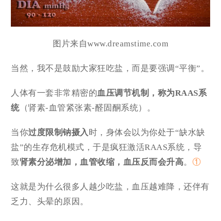
图片来自www.dreamstime.com
当然，我不是鼓励大家狂吃盐，而是要强调“平衡”。
人体有一套非常精密的
血压调节机制，称为
RAAS
系
统
（肾素-血管紧张素-醛固酮系统）。
当你
过度限制钠摄入
时，身体会以为你处于“缺水缺
盐”的生存危机模式，于是疯狂激活RAAS系统，导
致
肾素分泌增加，血管收缩，血压反而会升高
。
①
这就是为什么很多人越少吃盐，血压越难降，还伴有
乏力、头晕的原因。