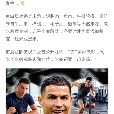
食物”。
②
蛋白质永远是主角，鸡胸肉、鱼肉、牛排轮换，脂肪
来自牛油果、橄榄油、椰子油、坚果等天然来源。碳
水极度克制，几乎全靠蔬菜，必要时才少量添加藜
麦、红米或黑米。
前曼联队友埃弗拉曾公开吐槽：“去C罗家做客，只
吃了水煮鸡胸肉和沙拉，吃完还要一起训练。”