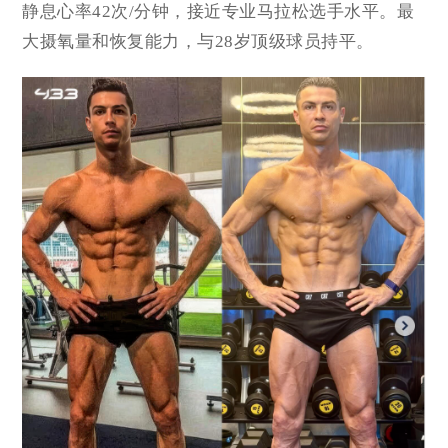
静息心率42次/分钟，接近专业马拉松选手水平。最
大摄氧量和恢复能力，与28岁顶级球员持平。