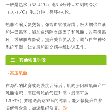
一般是热水（38-42℃）泡3-4分钟→立刻转冷水
（10-15℃）泡1分钟，循环4-6轮。
热胀冷缩反复交替，像给血管做深蹲，极大增强血液
和淋巴循环，能加速清除炎症因子和乳酸，改善微循
环，缓解肌肉僵硬，提升关节灵活度，调节自主神经
系统平衡，让交感和副交感神经协调工作。
三、其他恢复手段
→高压氧舱
在激烈的比赛或高强度训练后，肌肉会因缺氧而产生
乳酸堆积，高压氧舱的气压升高（最高可达
1.5ATA）并输送高达95%的纯氧，能大幅提升血浆
溶解氧含量，加速组织修复。
⑥