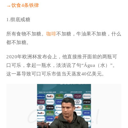
→饮食4条铁律
1.彻底戒糖
所有食物不加糖。
咖啡
不加糖，牛油果不加糖，什么
都不加糖。
2020年欧洲杯发布会上，他直接推开面前的两瓶可
口可乐，拿起一瓶水，淡淡说了句“
Água（水）
”。
这一幕导致可口可乐市值当天蒸发
40亿美元
。