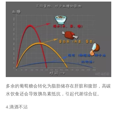
多余的葡萄糖会转化为脂肪储存在肝脏和腹部，高碳
水饮食还会导致胰岛素抵抗，引起
代谢综合征
。
4.滴酒不沾