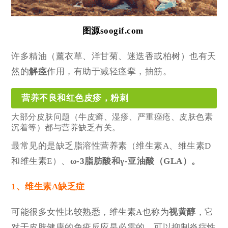
图源soogif.com
许多精油（薰衣草、洋甘菊、迷迭香或柏树）也有天
然的
解痉
作用，有助于减轻痉挛，抽筋。
营养不良和红色皮疹，粉刺
大部分皮肤问题（牛皮癣、湿疹、严重痤疮、皮肤色素
沉着等）都与营养缺乏有关。
最常见的是缺乏脂溶性营养素（维生素A、维生素D
和维生素E）、
ω-3脂肪酸和γ-亚油酸（GLA）。
1、维生素A缺乏症
可能很多女性比较熟悉，维生素A也称为
视黄醇
，它
对于皮肤健康的免疫反应是必需的，可以抑制炎症性