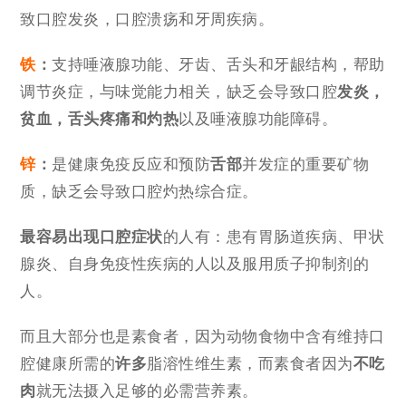
致口腔发炎，口腔溃疡和牙周疾病。
铁
：
支持唾液腺功能、牙齿、舌头和牙龈结构，帮助
调节炎症，与味觉能力相关，缺乏会导致口腔
发炎，
贫血，舌头疼痛和灼热
以及唾液腺功能障碍。
锌
：
是健康免疫反应和预防
舌部
并发症的重要矿物
质，缺乏会导致口腔灼热综合症。
最容易出现口腔症状
的人有：患有胃肠道疾病、甲状
腺炎、自身免疫性疾病的人以及服用质子抑制剂的
人。
而且大部分也是素食者，因为动物食物中含有维持口
腔健康所需的
许多
脂溶性维生素，而素食者因为
不吃
肉
就无法摄入足够的必需营养素。