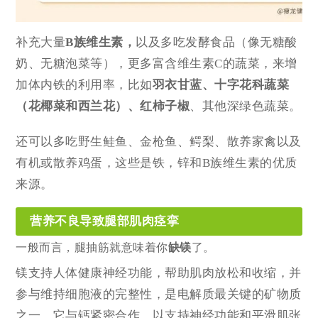
补充大量
B族维生素，
以及多吃发酵食品（像无糖酸
奶、无糖泡菜等），更多富含维生素C的蔬菜，来增
加体内铁的利用率，比如
羽衣甘蓝、十字花科蔬菜
（花椰菜和西兰花）、红柿子椒
、其他深绿色蔬菜。
还可以多吃野生鲑鱼、金枪鱼、鳄梨、散养家禽以及
有机或散养鸡蛋，这些是铁，锌和B族维生素的优质
来源。
营养不良导致腿部肌肉痉挛
一般而言，腿抽筋就意味着你
缺镁
了。
镁支持人体健康神经功能，帮助肌肉放松和收缩，并
参与维持细胞液的完整性，是电解质最关键的矿物质
之一，它与钙紧密合作，以支持神经功能和平滑肌张