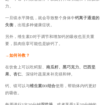
力。
一旦镁水平降低，就会导致整个身体中
钙离子通道的
失衡
，出现多种健康症状。
另外，维生素D对于调节和增加钙的吸收也至关重
要，肌肉痉挛可能也是缺钙了。
→如何补救？
在饮食上可以吃鳄梨、
南瓜籽、黑巧克力、巴西坚
果、杏仁
、深绿叶蔬菜来补充镁和钾。
钙、镁可以与
维生素D3结合
使用，帮助体内钙更好
的吸收。
每周进行3次30分钟
泻盐浴
，或者享受3天30分钟的