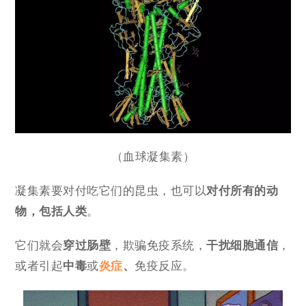
（血球凝集素）
凝集素要对付吃它们的昆虫，也可以
对付所有的动
物，包括人类
。
它们就会
穿过肠壁
，欺骗免疫系统，
干扰细胞通信
，
或者引起
中毒
或
炎症
、
免疫反应。