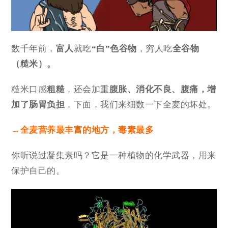
数千年前，
富人
就吃
“白”色谷物
，穷人吃
全谷物
（糙米）。
糙米口感
粗糙
，还会加重
腹胀、消化不良、腹痛，增
加了肠胃负担
，下面，我们来细数一下全麦的坏处。
→全麦营养最丰富的地方，毒素最多
你听说过凝集素吗？它是一种植物的化学武器，用来
保护自己的。