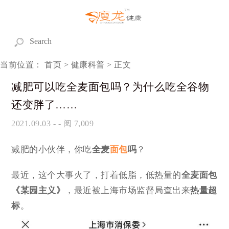
当前位置：
首页
>
健康科普
> 正文
减肥可以吃全麦面包吗？为什么吃全谷物
还变胖了……
2021.09.03
- - 阅 7,009
减肥的小伙伴，你吃
全麦
面包
吗
？
最近，这个大事火了，打着低脂，低热量的
全麦面包
《某园主义》
，最近被上海市场监督局查出来
热量超
标
。