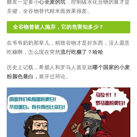
糖友一定要小
心全麦的坑
，控制碳水化合物的量才是
关键，全谷物替代精米面效果很差。
全谷物曾被人抛弃，它的危害知多少？
在爷爷奶奶那辈儿，精致谷物才是好东西，没人愿意
吃糠啊，怎么现在突然
流行吃糠了？哈哈
历史上记载，希腊人和罗马人甚至就
哪个国家的小麦
粉颜色最白，
展开过辩论。