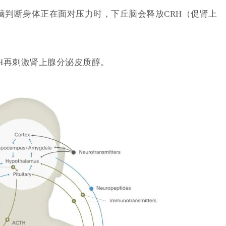
当大脑判断身体正在面对压力时，下丘脑会释放CRH（促肾上
TH再刺激肾上腺分泌皮质醇。