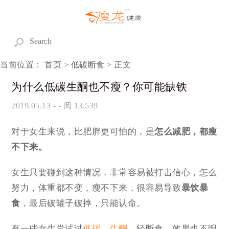
当前位置：
首页
>
低碳断食
> 正文
为什么低碳生酮也不瘦？你可能缺铁
2019.05.13
- - 阅 13,539
对于女生来说，比肥胖更可怕的，是
怎么减肥，都瘦
不下来。
女生只要碰到这种情况，非常容易被打击信心，怎么
努力，体重都不变，瘦不下来，很容易导致
暴饮暴
食
，最后破罐子破摔，只能认命。
有一些女生尝试过
低碳
，
生酮
，轻断食，效果也不明