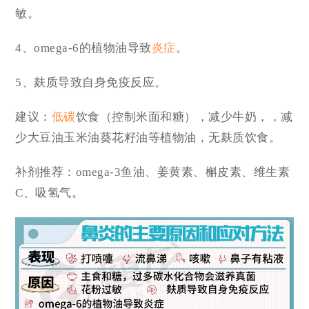
敏。
4、omega-6的植物油导致
炎症
。
5、麸质导致自身免疫反应。
建议：
低碳
饮食（控制米面和糖），减少牛奶，，减
少大豆油玉米油葵花籽油等植物油，无麸质饮食。
补剂推荐：omega-3鱼油、姜黄素、槲皮素、维生素
C、吸氢气。