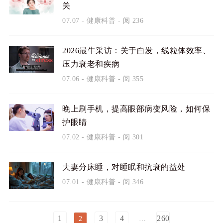
关
07.07
-
健康科普
- 阅 236
2026最牛采访：关于白发，线粒体效率、
压力衰老和疾病
07.06
-
健康科普
- 阅 355
晚上刷手机，提高眼部病变风险，如何保
护眼睛
07.02
-
健康科普
- 阅 301
夫妻分床睡，对睡眠和抗衰的益处
07.01
-
健康科普
- 阅 346
1
3
4
260
2
…