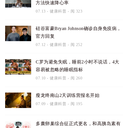
方法快速降心率
07.13
-
健康科普
- 阅 323
硅谷富豪Bryan Johnson确诊自身免疫病，
官方回复
07.12
-
健康科普
- 阅 252
C罗为避免失眠，睡前2小时不说话，4大
容易被忽略的睡眠指标
07.10
-
健康科普
- 阅 260
瘦龙终南山2天训练营报名开始
07.09
-
健康科普
- 阅 195
多囊卵巢综合征正式更名，和高胰岛素有