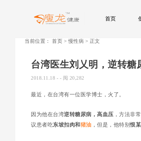
首页
当前位置：
首页
>
慢性病
> 正文
台湾医生刘乂明，逆转糖
2018.11.18
- - 阅 20,282
最近，在台湾有一位医学博士，火了。
因为他在台湾
逆转糖尿病，高血压
，方法非常
议患者吃
东坡扣肉和
猪油
，但是，他特别
恨某