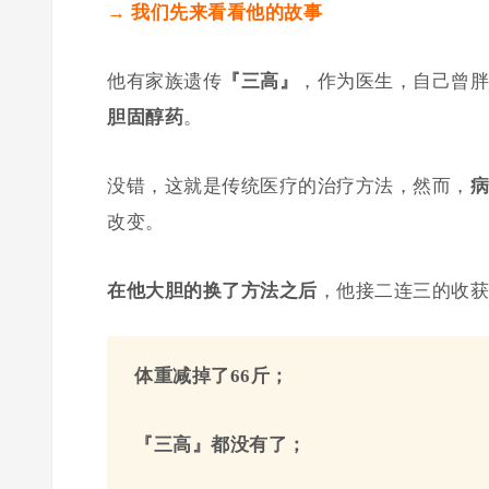
→ 我们先来看看他的故事
他有家族遗传
『三高』
，作为医生，自己曾胖
胆固醇
药
。
没错，这就是传统医疗的治疗方法，然而，
病
改变。
在他大胆的
换了方法
之后
，他接二连三的收获
体重减掉了66斤；
『三高』都没有了；