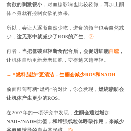
食欲的刺激很小
，对血糖影响也比较轻微，再加上酮
体本身就有控制食欲的效果。
所以，会让人逐渐自然少吃，进食的频率也会自然减
少，
这无形中就减少了ROS的产生
。
②
再者，
当把低碳跟轻断食配合后，会促进细胞
自噬
，
让机体自动更新衰老细胞，变得越来越年轻。
→ “燃料脂肪”更清洁，生酮会减少ROS和NADH
前面跟葡萄糖“燃料”的对比，你会发现，
燃烧脂肪会
让机体产生更少的ROS
。
在2007年的一项研究中发现，
生酮会通过增加
NAD+/NADH比值，和增强线粒体呼吸作用，来减少
谷氨酸诱导的自由基形成
。
③