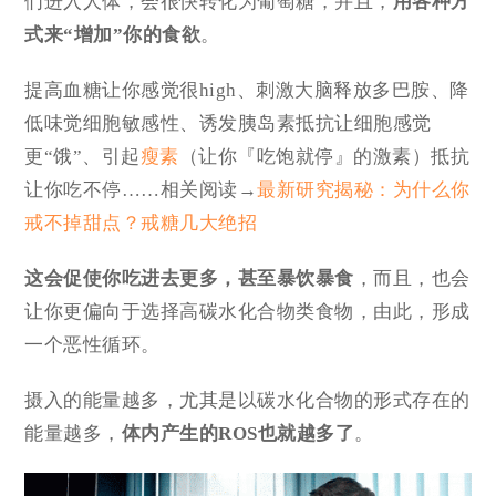
们进入人体，会很快转化为葡萄糖，并且，
用各种方
式来“增加”你的食欲
。
提高血糖让你感觉很high、刺激大脑释放多巴胺、降
低味觉细胞敏感性、诱发胰岛素抵抗让细胞感觉
更“饿”、引起
瘦素
（让你『吃饱就停』的激素）抵抗
让你吃不停……相关阅读→
最新研究揭秘：为什么你
戒不掉甜点？戒糖几大绝招
这会促使你吃进去更多，甚至暴饮暴食
，而且，也会
让你更偏向于选择高碳水化合物类食物，由此，形成
一个恶性循环。
摄入的能量越多，尤其是以碳水化合物的形式存在的
能量越多，
体内产生的ROS也就越多了
。