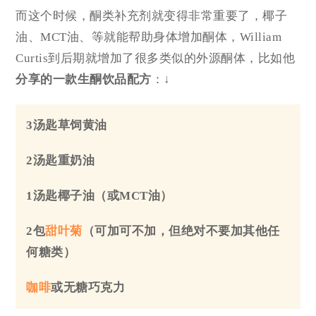
而这个时候，酮类补充剂就变得非常重要了，椰子
油、MCT油、等就能帮助身体增加酮体，William
Curtis到后期就增加了很多类似的外源酮体，比如他
分享的一款
生酮饮品
配方
：↓
3汤匙草饲黄油
2汤匙重奶油
1汤匙椰子油
（或MCT油）
2包
甜叶菊
（可加可不加，但绝对不要加其他任
何糖类）
咖啡
或无糖巧克力