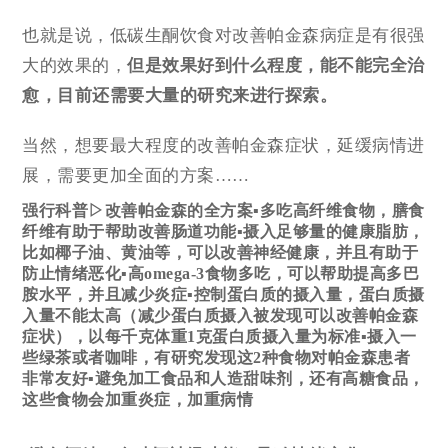
也就是说，低碳生酮饮食对改善帕金森病症是有很强
大的效果的，
但是效果好到什么程度，能不能完全治
愈，目前还需要大量的研究来进行探索。
当然，想要最大程度的改善帕金森症状，延缓病情进
展，需要更加全面的方案……
强行科普▷改善帕金森的全方案
▪多吃高纤维食物
，膳食
纤维有助于帮助改善肠道功能
▪摄入足够量的健康脂肪
，
比如椰子油、黄油等，可以改善神经健康，并且有助于
防止情绪恶化
▪高omega-3食物多吃
，可以帮助提高多巴
胺水平，并且减少炎症
▪控制蛋白质的摄入量，
蛋白质摄
入量不能太高
（减少蛋白质摄入被发现可以改善帕金森
症状）
，以每千克体重1克蛋白质摄入量为标准
▪摄入一
些绿茶或者咖啡
，有研究发现这2种食物对帕金森患者
非常友好
▪避免加工食品和人造甜味剂，还有高糖食品，
这些食物会加重炎症，加重病情