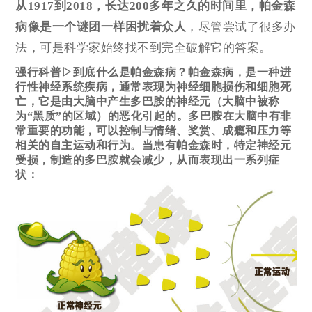
从1917到2018，
长达200多年之久
的时间里，帕金森
病像是一个谜团一样困扰着众人
，尽管尝试了很多办
法，可是科学家始终找不到完全破解它的答案。
强行科普▷到底什么是帕金森病？
帕金森病，是一种进
行性神经系统疾病，通常表现为神经细胞损伤和细胞死
亡，它是由大脑中产生多巴胺的神经元（大脑中被称
为“黑质”的区域）的恶化引起的。
多巴胺在大脑中有非
常重要的功能，可以控制与情绪、奖赏、成瘾和
压力
等
相关的自主运动和行为。
当患有帕金森时，特定神经元
受损，制造的多巴胺就会减少，从而表现出一系列症
状：