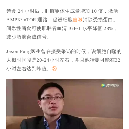
禁食
24 小时
后，肝脏酮体生成量
增加 10 倍
，激活
AMPK/mTOR 通路，促进细胞
自噬
清除受损蛋白。
间歇性断食可使肥胖者血清 IGF-1 水平降低
28%
，
减少
脂肪合成信号。
Jason Fung
医生曾在接受采访的时候，说细胞自噬的
大概时间段是20-24小时左右，并且他猜测可能在
32
小时
左右达到峰值。
③