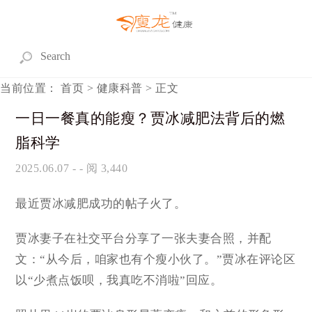
当前位置：
首页
>
健康科普
> 正文
一日一餐真的能瘦？贾冰减肥法背后的燃
脂科学
2025.06.07
- - 阅 3,440
最近贾冰减肥成功的帖子火了。
贾冰妻子在社交平台分享了一张夫妻合照，并配
文：“从今后，咱家也有个
瘦小伙
了。”贾冰在评论区
以“
少煮点饭
呗，我真吃不消啦”回应。