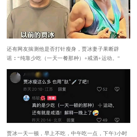
还有网友揣测他是否打针瘦身，贾冰妻子果断辟
谣
：
“纯靠少吃（一天一餐那种）+戒酒+运动。”
贾冰一天一顿，早上不吃，中午吃一点，下午
3小时