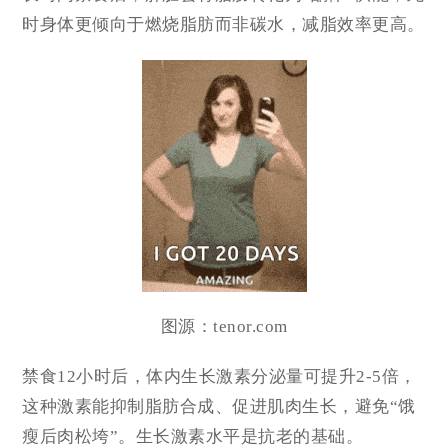
时身体更倾向于燃烧脂肪而非碳水，减脂效率
更高。
图源：tenor.com
禁食
12小时
后，体内
生长激素
分泌量可提升
2-5倍
，
这种激素能抑制脂肪合成、促进肌肉生长，避免“饿
瘦后肉松垮”。生长激素水平是
抗老
的基础。