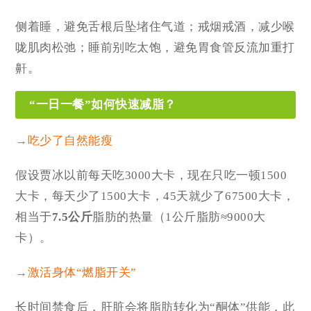
侧着睡
，避免舌根后坠堵住气道；戒烟戒酒，减少喉
咙肌肉松弛；睡前
别吃太饱，
避免胃食管反流加重打
鼾。
“一日一餐”如何快速减脂？
→吃少了自然能瘦
假设贾冰以前每天吃3000大卡，现在只吃一顿1500
大卡，每天少了1500大卡，45天就少了67500大卡，
相当于
7.5公斤
脂肪的热量（1公斤脂肪≈9000大
卡）。
→激活身体“燃脂开关”
长时间禁食后，肝脏会将脂肪转化为“
酮体”
供能，此