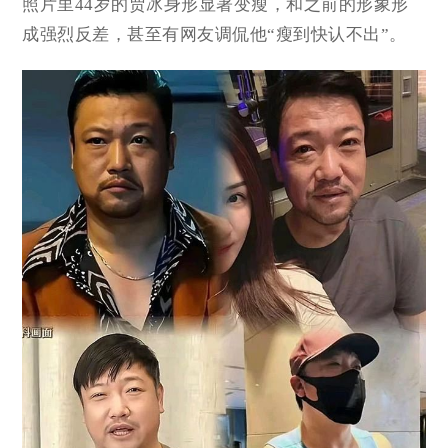
照片里44岁的贾冰身形显著变瘦，和之前的形象形
成强烈反差，甚至有网友调侃
他“瘦到快认不出”。