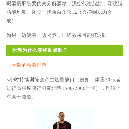
喝酒后肝脏要
优先分解酒精，没空代谢
脂肪，导致脂
肪酸堆积，还
会
干扰
蛋白质合成（会抑制肌肉合
成）。
如果一边健身一边喝酒，训练
效果可能
打5折。
运动为什么能帮助减肥？
→大量的热量消耗
3小时持续训练会产生热量缺口（例如：体重70kg者
进行高强度骑行可能消耗1500-2000千卡），
理论上
有助于减脂。