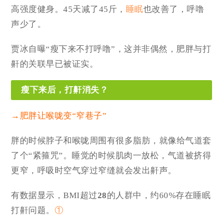
高强度健身。45天减了45斤，
睡眠
也改善了，呼噜
声
少了。
贾冰自曝“瘦下来不打呼噜”，这并非偶然，肥胖与打
鼾的关联早已被
证实。
瘦下来后，打鼾消失？
→
肥胖让喉咙变“窄巷子”
胖的时候脖子和喉咙周围有很多脂肪，就像给气道套
了个“紧箍咒”。睡觉的时候肌肉一放松，气道被挤得
更窄，呼吸时空气穿过窄缝就会发出鼾声。
有数据显示，BMI超过
28
的人群中，约60%存在睡眠
打鼾问题。
①