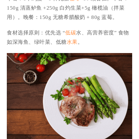
150g 清蒸鲈鱼 +250g 白灼生菜+5g 橄榄油（拌菜
用）。晚餐：150g 无糖希腊酸奶 + 80g 蓝莓。
食材选择原则：优先选 “
低碳
水、高营养密度” 食物
如深海鱼、绿叶菜、低糖
水果
。