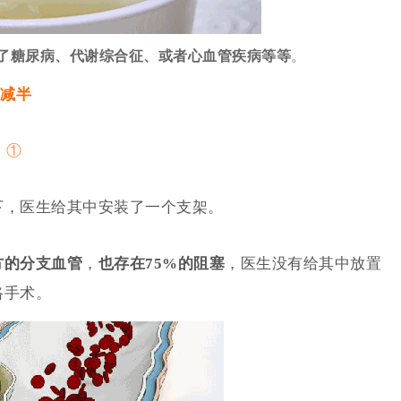
了糖尿病、代谢综合征、或者
心血管疾病
等等
。
减半
：
①
下，医生给其中安装了一个支架。
方的分支血管
，
也存在
75%的阻塞
，医生没有给其中放置
路手术。