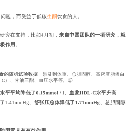
心血管问题，而受益于低碳
生酮
饮食的人。
研究在支持，比如4月初，
来自
中国团队
的一项研究，就
极作用
。
饮食的随机试验数据
，涉及到体重、总胆固醇、高密度脂蛋白
L-C）、甘油三酯、血压水平等。
②
平平均降低了0.15mmol / l
、
血浆HDL-C水平升高
1.41mmHg、
舒张压总体降低了1.71mmHg
、总胆固醇
险因素具有有益作用
。