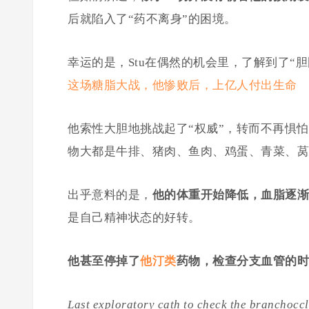
后就陷入了“药不离身”的困境。
幸运的是，Stu在偶然的机会里，了解到了“
这场糖脂大战，他惨败后，上亿人付出生命
他索性大胆地挑战起了“权威”，转而不再惧
物大都是牛排、猪肉、鱼肉、鸡蛋、青菜、莴
出乎意料的是，
他的体重开始降低，血脂逐
是自己精神状态的好转。
他甚至停掉了
他汀类
药物，检查分支血管的时
Last exploratory cath to check the branchocc