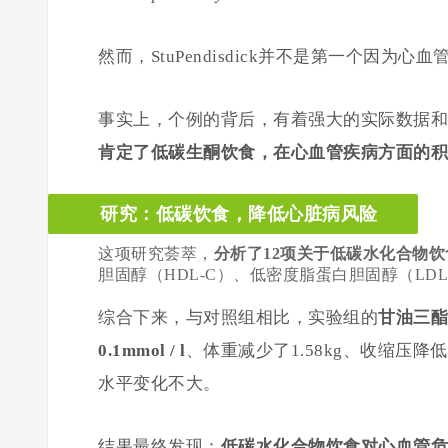
然而，StuPendisdick并不是第一个因为
事实上，个例的背后，有着强大的实际数据和
肯定了低碳生酮饮食，在心血管疾病方面的积
研究：低碳饮食，降低心脏病风险
这项研究荟萃，
分析了12项关于低碳水化合物
胆固醇（HDL-C）、低密度脂蛋白胆固醇（LD
综合下来，与对照组相比，实验组的
甘油三酯水
0.1mmol / l
、体重减少了1.58kg、收缩压降低了
水平变化不大。
结果最终发现：
低碳水化合物饮食对心血管危