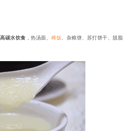
高碳水饮食
，热汤面、
稀饭
、杂粮饼、苏打饼干、脱脂