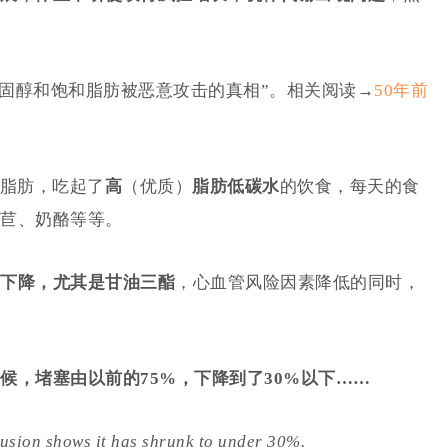
胆固醇和饱和脂肪被恶意攻击的真相”。相关阅读→
50年前
怕脂肪，吃起了
高
（优质）
脂肪低碳水
的饮食，每天的食
苣、奶酪等等。
渐下降，尤其是甘油三酯
，心血管风险因素降低的同时，
候，堵塞由以前的75%，下降到了
30%以下
……
lusion shows it has shrunk to under 30%.