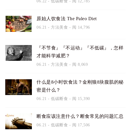
06.22
-
低碳断食
- 阅 12,785
原始人饮食法 The Paleo Diet
06.21
-
方法美食
- 阅 14,796
『不节食』『不运动』『不低碳』，怎样
才能科学减肥？
06.21
-
方法美食
- 阅 8,069
什么是8小时饮食法？金刚狼8块腹肌的秘
密是什么？
06.21
-
低碳断食
- 阅 15,390
断食应该注意什么？断食常见的问题汇总
06.21
-
低碳断食
- 阅 17,506