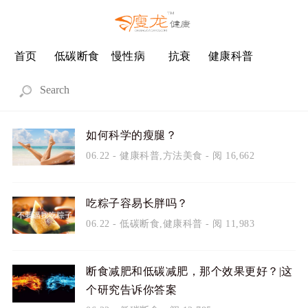
首页
低碳断食
慢性病
抗衰
健康科普
如何科学的瘦腿？
06.22
-
健康科普
,
方法美食
- 阅 16,662
吃粽子容易长胖吗？
06.22
-
低碳断食
,
健康科普
- 阅 11,983
断食减肥和低碳减肥，那个效果更好？|这
个研究告诉你答案